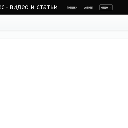
с - видео и статьи
Топики
Блоги
еще