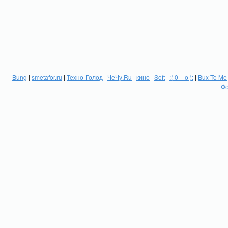
Bung
|
smetafor.ru
|
Техно-Голод
|
ЧеЧу.Ru
|
кино
|
Soft
|
:( 0 _ о ):
|
Bux To Me
Фо