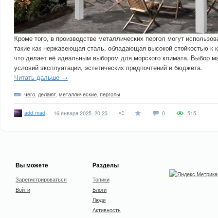
Кроме того, в производстве металлических пергол могут использов
такие как нержавеющая сталь, обладающая высокой стойкостью к к
что делает её идеальным выбором для морского климата. Выбор ма
условий эксплуатации, эстетических предпочтений и бюджета.
Читать дальше →
чего
,
делают
,
металлические
,
перголы
add-mad
16 января 2025, 20:23
0
515
Вы можете
Разделы
Зарегистрироваться
Топики
Войти
Блоги
Люди
Активность