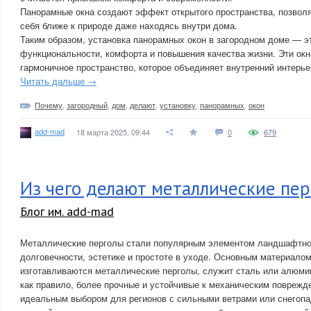
Панорамные окна создают эффект открытого пространства, позвол
себя ближе к природе даже находясь внутри дома.
Таким образом, установка панорамных окон в загородном доме — эт
функциональности, комфорта и повышения качества жизни. Эти окн
гармоничное пространство, которое объединяет внутренний интерь
Читать дальше →
Почему
,
загородный
,
дом
,
делают
,
установку
,
панорамных
,
окон
add-mad
18 марта 2025, 09:44
0
679
Из чего делают металлические пе
Блог им. add-mad
Металлические перголы стали популярным элементом ландшафтног
долговечности, эстетике и простоте в уходе. Основным материалом,
изготавливаются металлические перголы, служит сталь или алюми
как правило, более прочные и устойчивые к механическим поврежде
идеальным выбором для регионов с сильными ветрами или снегопа