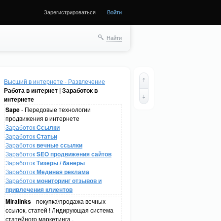
Зарегистрироваться
Войти
Найти
Высший в интернете - Развлечение
Работа в интернет | Заработок в
интернете
Sape
- Передовые технологии
продвижения в интернете
Заработок
Ссылки
Заработок
Статьи
Заработок
вечные ссылки
Заработок
SEO продвижения сайтов
Заработок
Тизеры / банеры
Заработок
Мединая реклама
Заработок
мониторинг отзывов и
привлечения клиентов
Miralinks
- покупка\продажа вечных
ссылок, статей ! Лидирующая система
статейного маркетинга .