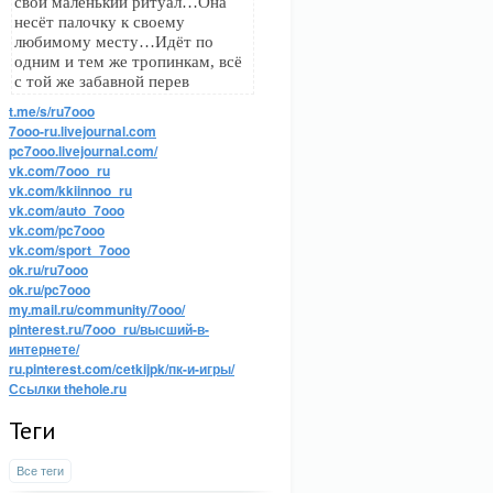
свой маленький ритуал…Она
несёт палочку к своему
любимому месту…Идёт по
одним и тем же тропинкам, всё
с той же забавной перев
t.me/s/ru7ooo
7ooo-ru.livejournal.com
pc7ooo.livejournal.com/
vk.com/7ooo_ru
vk.com/kkiinnoo_ru
vk.com/auto_7ooo
vk.com/pc7ooo
vk.com/sport_7ooo
ok.ru/ru7ooo
ok.ru/pc7ooo
my.mail.ru/community/7ooo/
pinterest.ru/7ooo_ru/высший-в-
интернете/
ru.pinterest.com/cetkijpk/пк-и-игры/
Ссылки thehole.ru
Теги
Все теги