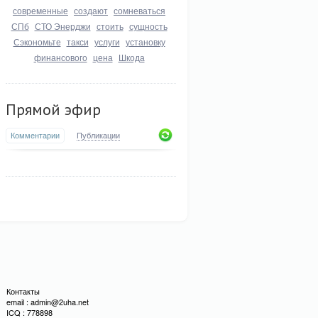
современные
создают
сомневаться
СПб
СТО Энерджи
стоить
сущность
Сэкономьте
такси
услуги
установку
финансового
цена
Шкода
Прямой эфир
Комментарии
Публикации
Контакты
email : admin@2uha.net
ICQ : 778898