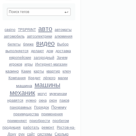
авто
casino
TPSPRINT
автоматы
автомобиль
автоэлектрики
алюминия
видео
билеты
ближе
Выбор
выполняется
делают
дом
доставка
европейские
загородный
Зачем
игроков
игры
Интернет-магазин
казино
Какие
карты
квартир
ключ
Компания
Кредит
лёгкого
магии
машины
машина
механик
могут
мужчинам
нравятся
нужно
окна
окон
паков
Почему
панорамных
Порядок
преимущества
применения
применяют
приобрести
пробегом
продукция
работать
ремонт
Ростов-на-
Дону
рун
сайт
системы
Сколько