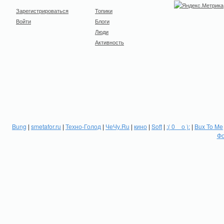
Зарегистрироваться
Топики
Войти
Блоги
Люди
Активность
Bung
|
smetafor.ru
|
Техно-Голод
|
ЧеЧу.Ru
|
кино
|
Soft
|
:( 0 _ о ):
|
Bux To Me
Фо