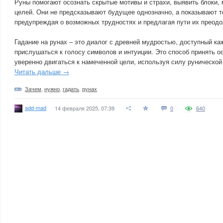
Руны помогают осознать скрытые мотивы и страхи, выявить блоки
целей. Они не предсказывают будущее однозначно, а показывают т
предупреждая о возможных трудностях и предлагая пути их преодо
Гадание на рунах – это диалог с древней мудростью, доступный каж
прислушаться к голосу символов и интуиции. Это способ принять о
уверенно двигаться к намеченной цели, используя силу рунической
Читать дальше →
Зачем
,
нужно
,
гадать
,
рунах
add-mad
14 февраля 2025, 07:39
0
640