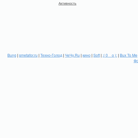
Активность
Bung
|
smetafor.ru
|
Техно-Голод
|
ЧеЧу.Ru
|
кино
|
Soft
|
:( 0 _ о ):
|
Bux To Me
Фо